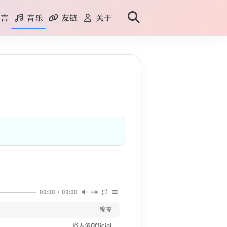
言
音乐
友链
关于
00:00
/
00:00
锦零
洛天依Official