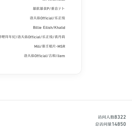
暴飲暴食P/重音テト
洛天依Official/乐正绫
Billie Eilish/Khalid
哩拜年纪/洛天依Official/乐正绫/裘丹莉
Mili/塞壬唱片-MSR
洛天依Official/言和/ilem
ilem/洛天依Official/言和
ChiliChill乐团/洛天依Official
HOYO-MiX
CPRCRN/CORBAL/Shiloh Dynasty
洛天依Official/ChiliChill乐团
/RANASOL/KOTONOHOUSE/Machico
8322
访问人数
蛙池
14850
总访问量
宴宁/鹿喑kana/XY大甘蔗/杜冥鸦