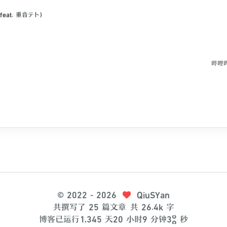
eat. 重音テト)
哔哩哔
st
塞壬唱片-MSR
©
2022
- 2026
QiuSYan
共撰写了 25 篇文章
共 26.4k 字
8
博客已运行
1
,
3
4
5
天
2
0
小时
9
分钟
3
秒
9