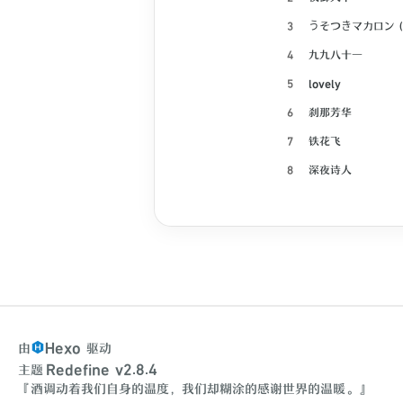
3
うそつきマカロン (f
4
九九八十一
5
lovely
6
刹那芳华
7
铁花飞
8
深夜诗人
9
得过且过的勇者
10
我的悲伤是水做的
11
痴人说梦
12
So Low
13
下等马
14
Mystic Light Que
Hexo
由
驱动
Redefine v2.8.4
主题
15
哑牛
『酒调动着我们自身的温度，我们却糊涂的感谢世界的温暖。』
16
璃云月海