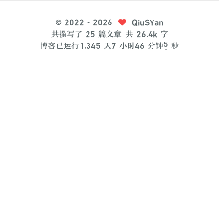
©
2022
- 2026
QiuSYan
共撰写了 25 篇文章
共 26.4k 字
5
博客已运行
1
,
3
4
5
天
7
小时
4
6
分钟
秒
6