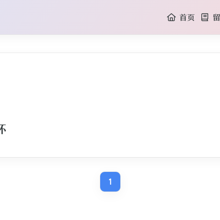
首页
留
杯
1