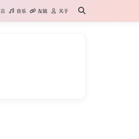
言
音乐
友链
关于