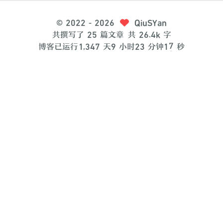
©
2022
- 2026
QiuSYan
共撰写了 25 篇文章
共 26.4k 字
7
博客已运行
1
,
3
4
7
天
9
小时
2
3
分钟
1
秒
8