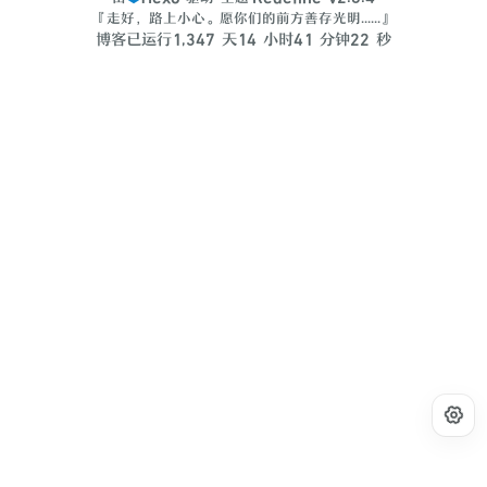
『走好，路上小心。愿你们的前方善存光明......』
博客已运行
1
,
3
4
7
天
1
4
小时
4
1
分钟
2
2
秒