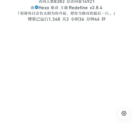
8383
14921
访问人数
总访问量
Hexo
Redefine v2.8.4
由
驱动
主题
『祝愿每日会有太阳为你升起，把你当做诗的最后一行。』
6
博客已运行
1
,
3
4
8
天
3
小时
3
6
分钟
4
秒
7