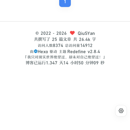
1
©
2022
- 2026
QiuSYan
共撰写了 25 篇文章
共 26.4k 字
8374
14912
访问人数
总访问量
Hexo
Redefine v2.8.4
由
驱动
主题
『我只对现实世界绝望过，却未对自己绝望过！』
0
9
博客已运行
1
,
3
4
7
天
1
4
小时
5
0
分钟
秒
1
0